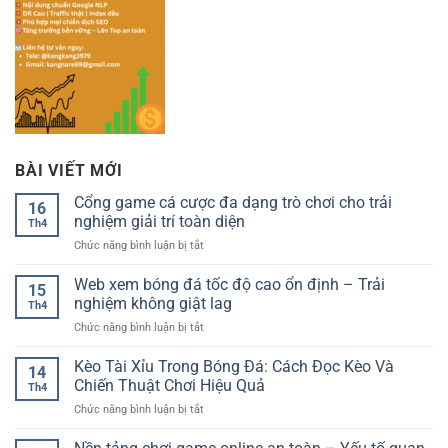
BÀI VIẾT MỚI
Cổng game cá cược đa dạng trò chơi cho trải
16
nghiệm giải trí toàn diện
Th4
ở
Chức năng bình luận bị tắt
Cổng
game
Web xem bóng đá tốc độ cao ổn định – Trải
15
cá
nghiệm không giật lag
Th4
cược
ở
Chức năng bình luận bị tắt
đa
Web
dạng
xem
Kèo Tài Xỉu Trong Bóng Đá: Cách Đọc Kèo Và
trò
14
bóng
chơi
Chiến Thuật Chơi Hiệu Quả
Th4
đá
cho
ở
Chức năng bình luận bị tắt
tốc
trải
Kèo
độ
nghiệm
Tài
cao