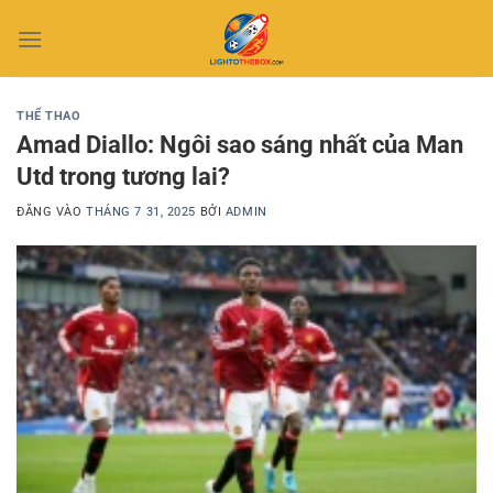
Bỏ
qua
nội
dung
THỂ THAO
Amad Diallo: Ngôi sao sáng nhất của Man
Utd trong tương lai?
ĐĂNG VÀO
THÁNG 7 31, 2025
BỞI
ADMIN