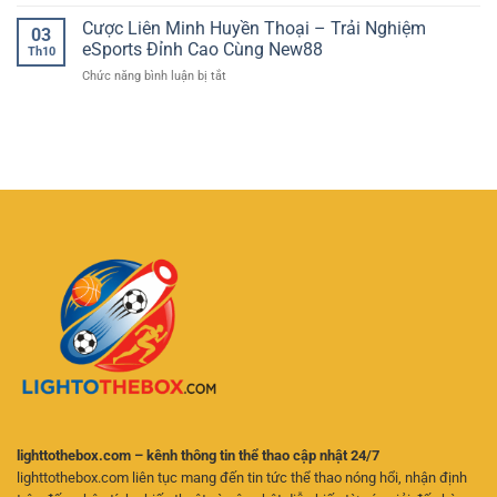
Tỷ
hội
Trí
Tại
Lệ
Cược Liên Minh Huyền Thoại – Trải Nghiệm
nhận
Sinh
03
XIN88
Kèo
quà
eSports Đỉnh Cao Cùng New88
Lời
Th10
Nhà
tri
Tại
ở
Chức năng bình luận bị tắt
Cái
ân
VVVWIN
Cược
Hôm
đặc
Liên
Nay
biệt
Minh
Jun88:
mỗi
Huyền
Phân
năm
Thoại
Tích
tại
–
Chuẩn,
C168tech
Trải
Cược
Nghiệm
Chuẩn,
eSports
Thắng
Đỉnh
Lớn
Cao
Cùng
Cùng
Chuyên
New88
Gia
lighttothebox.com – kênh thông tin thể thao cập nhật 24/7
lighttothebox.com liên tục mang đến tin tức thể thao nóng hổi, nhận định