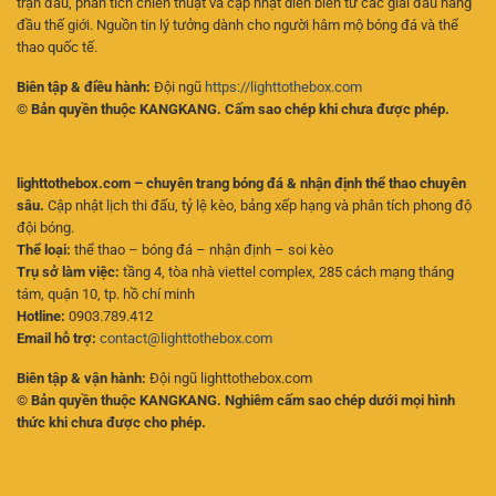
trận đấu, phân tích chiến thuật và cập nhật diễn biến từ các giải đấu hàng
đầu thế giới. Nguồn tin lý tưởng dành cho người hâm mộ bóng đá và thể
thao quốc tế.
Biên tập & điều hành:
Đội ngũ
https://lighttothebox.com
© Bản quyền thuộc KANGKANG. Cấm sao chép khi chưa được phép.
lighttothebox.com – chuyên trang bóng đá & nhận định thể thao chuyên
sâu.
Cập nhật lịch thi đấu, tỷ lệ kèo, bảng xếp hạng và phân tích phong độ
đội bóng.
Thể loại:
thể thao – bóng đá – nhận định – soi kèo
Trụ sở làm việc:
tầng 4, tòa nhà viettel complex, 285 cách mạng tháng
tám, quận 10, tp. hồ chí minh
Hotline:
0903.789.412
Email hỗ trợ:
contact@lighttothebox.com
Biên tập & vận hành:
Đội ngũ lighttothebox.com
© Bản quyền thuộc KANGKANG. Nghiêm cấm sao chép dưới mọi hình
thức khi chưa được cho phép.