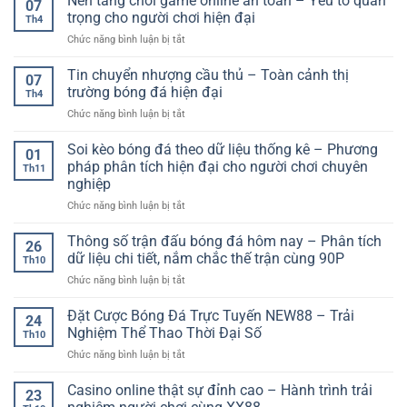
Nền tảng chơi game online an toàn – Yếu tố quan
giải
07
Xỉu
ổn
trọng cho người chơi hiện đại
trí
Th4
Trong
định
toàn
ở
Chức năng bình luận bị tắt
Bóng
–
diện
Nền
Đá:
Trải
tảng
Tin chuyển nhượng cầu thủ – Toàn cảnh thị
Cách
nghiệm
07
chơi
Đọc
trường bóng đá hiện đại
không
Th4
game
Kèo
giật
ở
Chức năng bình luận bị tắt
online
Và
lag
Tin
an
Chiến
chuyển
Soi kèo bóng đá theo dữ liệu thống kê – Phương
toàn
Thuật
01
nhượng
–
pháp phân tích hiện đại cho người chơi chuyên
Chơi
Th11
cầu
Yếu
Hiệu
nghiệp
thủ
tố
Quả
ở
Chức năng bình luận bị tắt
–
quan
Soi
Toàn
trọng
kèo
cảnh
Thông số trận đấu bóng đá hôm nay – Phân tích
cho
26
bóng
thị
người
dữ liệu chi tiết, nắm chắc thế trận cùng 90P
Th10
đá
trường
chơi
ở
Chức năng bình luận bị tắt
theo
bóng
hiện
Thông
dữ
đá
đại
số
Đặt Cược Bóng Đá Trực Tuyến NEW88 – Trải
liệu
hiện
24
trận
thống
đại
Nghiệm Thể Thao Thời Đại Số
Th10
đấu
kê
ở
Chức năng bình luận bị tắt
bóng
–
Đặt
đá
Phương
Cược
Casino online thật sự đỉnh cao – Hành trình trải
hôm
pháp
23
Bóng
nay
phân