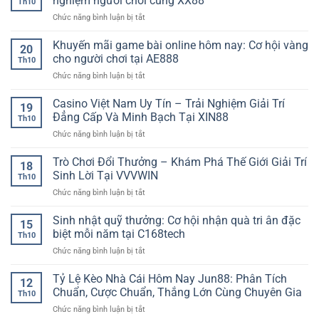
nghiệm người chơi cùng XX88
Th10
Đá
–
tích
ở
Chức năng bình luận bị tắt
Trực
Phân
hiện
Casino
Tuyến
tích
đại
online
Khuyến mãi game bài online hôm nay: Cơ hội vàng
NEW88
dữ
20
cho
thật
–
cho người chơi tại AE888
liệu
người
Th10
sự
Trải
chi
chơi
ở
Chức năng bình luận bị tắt
đỉnh
Nghiệm
tiết,
chuyên
Khuyến
cao
Thể
nắm
nghiệp
mãi
Casino Việt Nam Uy Tín – Trải Nghiệm Giải Trí
–
Thao
19
chắc
game
Hành
Đẳng Cấp Và Minh Bạch Tại XIN88
Thời
thế
Th10
bài
trình
Đại
trận
ở
Chức năng bình luận bị tắt
online
trải
Số
cùng
Casino
hôm
nghiệm
90P
Việt
Trò Chơi Đổi Thưởng – Khám Phá Thế Giới Giải Trí
nay:
người
18
Nam
Cơ
Sinh Lời Tại VVVWIN
chơi
Th10
Uy
hội
cùng
ở
Chức năng bình luận bị tắt
Tín
vàng
XX88
Trò
–
cho
Chơi
Sinh nhật quỹ thưởng: Cơ hội nhận quà tri ân đặc
Trải
người
15
Đổi
Nghiệm
biệt mỗi năm tại C168tech
chơi
Th10
Thưởng
Giải
tại
ở
Chức năng bình luận bị tắt
–
Trí
AE888
Sinh
Khám
Đẳng
nhật
Tỷ Lệ Kèo Nhà Cái Hôm Nay Jun88: Phân Tích
Phá
Cấp
12
quỹ
Thế
Chuẩn, Cược Chuẩn, Thắng Lớn Cùng Chuyên Gia
Và
Th10
thưởng:
Giới
Minh
ở
Chức năng bình luận bị tắt
Cơ
Giải
Bạch