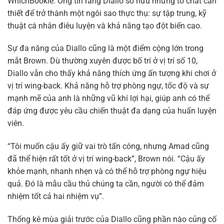
WhichBookie. Ông tin rằng Diallo sở hữu những tố chất cần
thiết để trở thành một ngôi sao thực thụ: sự tập trung, kỹ
thuật cá nhân điêu luyện và khả năng tạo đột biến cao.
Sự đa năng của Diallo cũng là một điểm cộng lớn trong
mắt Brown. Dù thường xuyên được bố trí ở vị trí số 10,
Diallo vẫn cho thấy khả năng thích ứng ấn tượng khi chơi ở
vị trí wing-back. Khả năng hỗ trợ phòng ngự, tốc độ và sự
mạnh mẽ của anh là những vũ khí lợi hại, giúp anh có thể
đáp ứng được yêu cầu chiến thuật đa dạng của huấn luyện
viên.
“Tôi muốn cậu ấy giữ vai trò tấn công, nhưng Amad cũng
đã thể hiện rất tốt ở vị trí wing-back”, Brown nói. “Cậu ấy
khỏe mạnh, nhanh nhẹn và có thể hỗ trợ phòng ngự hiệu
quả. Đó là mẫu cầu thủ chúng ta cần, người có thể đảm
nhiệm tốt cả hai nhiệm vụ”.
Thống kê mùa giải trước của Diallo cũng phần nào củng cố