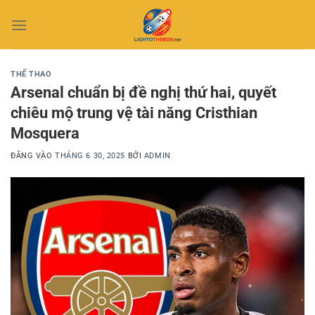
Bỏ
qua
nội
dung
THỂ THAO
Arsenal chuẩn bị đề nghị thứ hai, quyết
chiêu mộ trung vệ tài năng Cristhian
Mosquera
ĐĂNG VÀO
THÁNG 6 30, 2025
BỞI
ADMIN