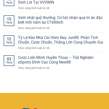
Nam
Cơ
Sinh Lời Tại VVVWIN
chơi
Th10
Uy
hội
cùng
ở
Chức năng bình luận bị tắt
Tín
vàng
XX88
Trò
–
cho
Chơi
Sinh nhật quỹ thưởng: Cơ hội nhận quà tri ân đặc
Trải
người
15
Đổi
Nghiệm
biệt mỗi năm tại C168tech
chơi
Th10
Thưởng
Giải
tại
ở
Chức năng bình luận bị tắt
–
Trí
AE888
Sinh
Khám
Đẳng
nhật
Tỷ Lệ Kèo Nhà Cái Hôm Nay Jun88: Phân Tích
Phá
Cấp
12
quỹ
Thế
Chuẩn, Cược Chuẩn, Thắng Lớn Cùng Chuyên Gia
Và
Th10
thưởng:
Giới
Minh
ở
Chức năng bình luận bị tắt
Cơ
Giải
Bạch
Tỷ
hội
Trí
Tại
Lệ
Cược Liên Minh Huyền Thoại – Trải Nghiệm
nhận
Sinh
03
XIN88
Kèo
quà
eSports Đỉnh Cao Cùng New88
Lời
Th10
Nhà
tri
Tại
ở
Chức năng bình luận bị tắt
Cái
ân
VVVWIN
Cược
Hôm
đặc
Liên
Nay
biệt
Minh
Jun88:
mỗi
Huyền
Phân
năm
Thoại
Tích
tại
–
Chuẩn,
C168tech
Trải
Cược
Nghiệm
Chuẩn,
eSports
Thắng