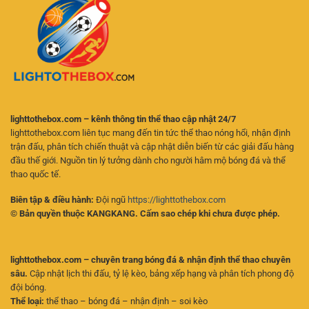
Đỉnh
Lớn
Cao
Cùng
Cùng
Chuyên
New88
Gia
lighttothebox.com – kênh thông tin thể thao cập nhật 24/7
lighttothebox.com liên tục mang đến tin tức thể thao nóng hổi, nhận định
trận đấu, phân tích chiến thuật và cập nhật diễn biến từ các giải đấu hàng
đầu thế giới. Nguồn tin lý tưởng dành cho người hâm mộ bóng đá và thể
thao quốc tế.
Biên tập & điều hành:
Đội ngũ
https://lighttothebox.com
© Bản quyền thuộc KANGKANG. Cấm sao chép khi chưa được phép.
lighttothebox.com – chuyên trang bóng đá & nhận định thể thao chuyên
sâu.
Cập nhật lịch thi đấu, tỷ lệ kèo, bảng xếp hạng và phân tích phong độ
đội bóng.
Thể loại:
thể thao – bóng đá – nhận định – soi kèo