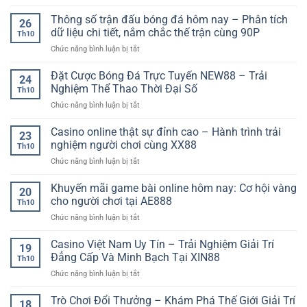
Soi
Toàn
trọng
kèo
cảnh
Thông số trận đấu bóng đá hôm nay – Phân tích
cho
26
bóng
thị
người
dữ liệu chi tiết, nắm chắc thế trận cùng 90P
Th10
đá
trường
chơi
ở
Chức năng bình luận bị tắt
theo
bóng
hiện
Thông
dữ
đá
đại
số
Đặt Cược Bóng Đá Trực Tuyến NEW88 – Trải
liệu
hiện
24
trận
thống
đại
Nghiệm Thể Thao Thời Đại Số
Th10
đấu
kê
ở
Chức năng bình luận bị tắt
bóng
–
Đặt
đá
Phương
Cược
Casino online thật sự đỉnh cao – Hành trình trải
hôm
pháp
23
Bóng
nay
nghiệm người chơi cùng XX88
phân
Th10
Đá
–
tích
ở
Chức năng bình luận bị tắt
Trực
Phân
hiện
Casino
Tuyến
tích
đại
online
Khuyến mãi game bài online hôm nay: Cơ hội vàng
NEW88
dữ
20
cho
thật
–
cho người chơi tại AE888
liệu
người
Th10
sự
Trải
chi
chơi
ở
Chức năng bình luận bị tắt
đỉnh
Nghiệm
tiết,
chuyên
Khuyến
cao
Thể
nắm
nghiệp
mãi
Casino Việt Nam Uy Tín – Trải Nghiệm Giải Trí
–
Thao
19
chắc
game
Hành
Đẳng Cấp Và Minh Bạch Tại XIN88
Thời
thế
Th10
bài
trình
Đại
trận
ở
Chức năng bình luận bị tắt
online
trải
Số
cùng
Casino
hôm
nghiệm
90P
Việt
Trò Chơi Đổi Thưởng – Khám Phá Thế Giới Giải Trí
nay:
người
18