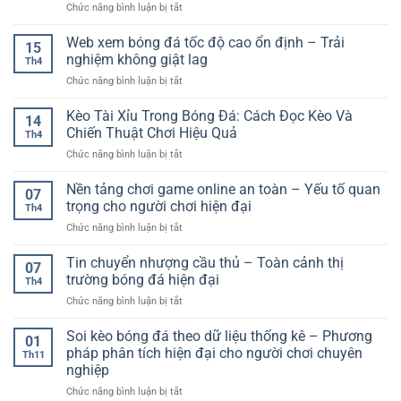
ở
Chức năng bình luận bị tắt
Cổng
game
Web xem bóng đá tốc độ cao ổn định – Trải
15
cá
nghiệm không giật lag
Th4
cược
ở
Chức năng bình luận bị tắt
đa
Web
dạng
xem
Kèo Tài Xỉu Trong Bóng Đá: Cách Đọc Kèo Và
trò
14
bóng
chơi
Chiến Thuật Chơi Hiệu Quả
Th4
đá
cho
ở
Chức năng bình luận bị tắt
tốc
trải
Kèo
độ
nghiệm
Tài
Nền tảng chơi game online an toàn – Yếu tố quan
cao
giải
07
Xỉu
ổn
trọng cho người chơi hiện đại
trí
Th4
Trong
định
toàn
ở
Chức năng bình luận bị tắt
Bóng
–
diện
Nền
Đá:
Trải
tảng
Tin chuyển nhượng cầu thủ – Toàn cảnh thị
Cách
nghiệm
07
chơi
Đọc
trường bóng đá hiện đại
không
Th4
game
Kèo
giật
ở
Chức năng bình luận bị tắt
online
Và
lag
Tin
an
Chiến
chuyển
Soi kèo bóng đá theo dữ liệu thống kê – Phương
toàn
Thuật
01
nhượng
–
pháp phân tích hiện đại cho người chơi chuyên
Chơi
Th11
cầu
Yếu
Hiệu
nghiệp
thủ
tố
Quả
ở
Chức năng bình luận bị tắt
–
quan