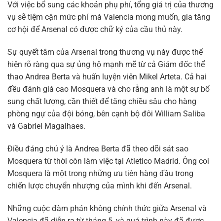
Với việc bổ sung các khoản phụ phí, tổng giá trị của thương
vụ sẽ tiệm cận mức phí mà Valencia mong muốn, gia tăng
cơ hội để Arsenal có được chữ ký của cầu thủ này.
Sự quyết tâm của Arsenal trong thương vụ này được thể
hiện rõ ràng qua sự ủng hộ mạnh mẽ từ cả Giám đốc thể
thao Andrea Berta và huấn luyện viên Mikel Arteta. Cả hai
đều đánh giá cao Mosquera và cho rằng anh là một sự bổ
sung chất lượng, cần thiết để tăng chiều sâu cho hàng
phòng ngự của đội bóng, bên cạnh bộ đôi William Saliba
và Gabriel Magalhaes.
Điều đáng chú ý là Andrea Berta đã theo dõi sát sao
Mosquera từ thời còn làm việc tại Atletico Madrid. Ông coi
Mosquera là một trong những ưu tiên hàng đầu trong
chiến lược chuyển nhượng của mình khi đến Arsenal.
Những cuộc đàm phán không chính thức giữa Arsenal và
Valencia đã diễn ra từ tháng 5, và quá trình này đã được