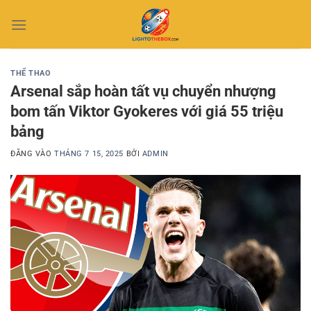
Bỏ
qua
nội
dung
THỂ THAO
Arsenal sắp hoàn tất vụ chuyển nhượng
bom tấn Viktor Gyokeres với giá 55 triệu
bảng
ĐĂNG VÀO
THÁNG 7 15, 2025
BỞI
ADMIN