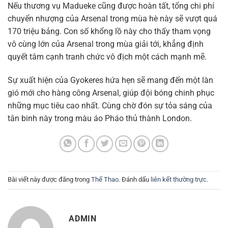
Nếu thương vụ Madueke cũng được hoàn tất, tổng chi phí
chuyển nhượng của Arsenal trong mùa hè này sẽ vượt quá
170 triệu bảng. Con số khổng lồ này cho thấy tham vọng
vô cùng lớn của Arsenal trong mùa giải tới, khẳng định
quyết tâm cạnh tranh chức vô địch một cách mạnh mẽ.
Sự xuất hiện của Gyokeres hứa hẹn sẽ mang đến một làn
gió mới cho hàng công Arsenal, giúp đội bóng chinh phục
những mục tiêu cao nhất. Cùng chờ đón sự tỏa sáng của
tân binh này trong màu áo Pháo thủ thành London.
Bài viết này được đăng trong
Thể Thao
. Đánh dấu
liên kết thường trực
.
ADMIN