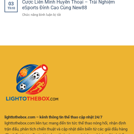
Lệ
Cược Liên Minh Huyền Thoại – Trải Nghiệm
nhận
Sinh
03
XIN88
Kèo
quà
eSports Đỉnh Cao Cùng New88
Lời
Th10
Nhà
tri
Tại
ở
Chức năng bình luận bị tắt
Cái
ân
VVVWIN
Cược
Hôm
đặc
Liên
Nay
biệt
Minh
Jun88:
mỗi
Huyền
Phân
năm
Thoại
Tích
tại
–
Chuẩn,
C168tech
Trải
Cược
Nghiệm
Chuẩn,
eSports
Thắng
Đỉnh
Lớn
Cao
Cùng
Cùng
Chuyên
New88
Gia
lighttothebox.com – kênh thông tin thể thao cập nhật 24/7
lighttothebox.com liên tục mang đến tin tức thể thao nóng hổi, nhận định
trận đấu, phân tích chiến thuật và cập nhật diễn biến từ các giải đấu hàng