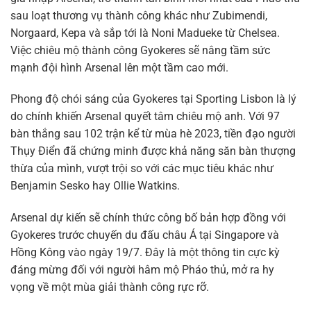
sau loạt thương vụ thành công khác như Zubimendi,
Norgaard, Kepa và sắp tới là Noni Madueke từ Chelsea.
Việc chiêu mộ thành công Gyokeres sẽ nâng tầm sức
mạnh đội hình Arsenal lên một tầm cao mới.
Phong độ chói sáng của Gyokeres tại Sporting Lisbon là lý
do chính khiến Arsenal quyết tâm chiêu mộ anh. Với 97
bàn thắng sau 102 trận kể từ mùa hè 2023, tiền đạo người
Thụy Điển đã chứng minh được khả năng săn bàn thượng
thừa của mình, vượt trội so với các mục tiêu khác như
Benjamin Sesko hay Ollie Watkins.
Arsenal dự kiến sẽ chính thức công bố bản hợp đồng với
Gyokeres trước chuyến du đấu châu Á tại Singapore và
Hồng Kông vào ngày 19/7. Đây là một thông tin cực kỳ
đáng mừng đối với người hâm mộ Pháo thủ, mở ra hy
vọng về một mùa giải thành công rực rỡ.