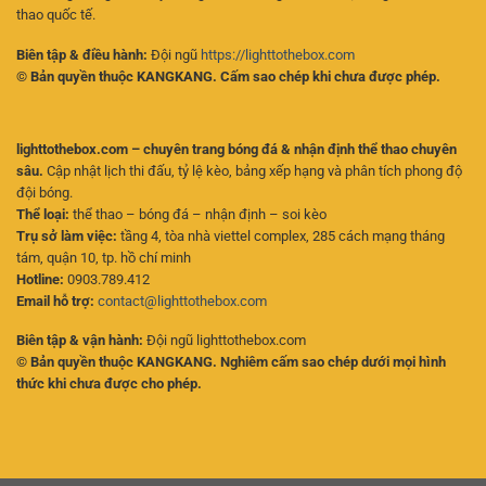
thao quốc tế.
Biên tập & điều hành:
Đội ngũ
https://lighttothebox.com
© Bản quyền thuộc KANGKANG. Cấm sao chép khi chưa được phép.
lighttothebox.com – chuyên trang bóng đá & nhận định thể thao chuyên
sâu.
Cập nhật lịch thi đấu, tỷ lệ kèo, bảng xếp hạng và phân tích phong độ
đội bóng.
Thể loại:
thể thao – bóng đá – nhận định – soi kèo
Trụ sở làm việc:
tầng 4, tòa nhà viettel complex, 285 cách mạng tháng
tám, quận 10, tp. hồ chí minh
Hotline:
0903.789.412
Email hỗ trợ:
contact@lighttothebox.com
Biên tập & vận hành:
Đội ngũ lighttothebox.com
© Bản quyền thuộc KANGKANG. Nghiêm cấm sao chép dưới mọi hình
thức khi chưa được cho phép.