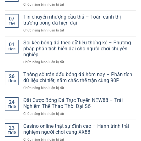
định
toàn
ở
Chức năng bình luận bị tắt
Bóng
–
diện
Nền
Đá:
Trải
tảng
Tin chuyển nhượng cầu thủ – Toàn cảnh thị
Cách
nghiệm
07
chơi
Đọc
trường bóng đá hiện đại
không
Th4
game
Kèo
giật
ở
Chức năng bình luận bị tắt
online
Và
lag
Tin
an
Chiến
chuyển
Soi kèo bóng đá theo dữ liệu thống kê – Phương
toàn
Thuật
01
nhượng
–
pháp phân tích hiện đại cho người chơi chuyên
Chơi
Th11
cầu
Yếu
Hiệu
nghiệp
thủ
tố
Quả
ở
Chức năng bình luận bị tắt
–
quan
Soi
Toàn
trọng
kèo
cảnh
Thông số trận đấu bóng đá hôm nay – Phân tích
cho
26
bóng
thị
người
dữ liệu chi tiết, nắm chắc thế trận cùng 90P
Th10
đá
trường
chơi
ở
Chức năng bình luận bị tắt
theo
bóng
hiện
Thông
dữ
đá
đại
số
Đặt Cược Bóng Đá Trực Tuyến NEW88 – Trải
liệu
hiện
24
trận
thống
đại
Nghiệm Thể Thao Thời Đại Số
Th10
đấu
kê
ở
Chức năng bình luận bị tắt
bóng
–
Đặt
đá
Phương
Cược
Casino online thật sự đỉnh cao – Hành trình trải
hôm
pháp
23
Bóng
nay
nghiệm người chơi cùng XX88
phân
Th10
Đá
–
tích
ở
Chức năng bình luận bị tắt
Trực