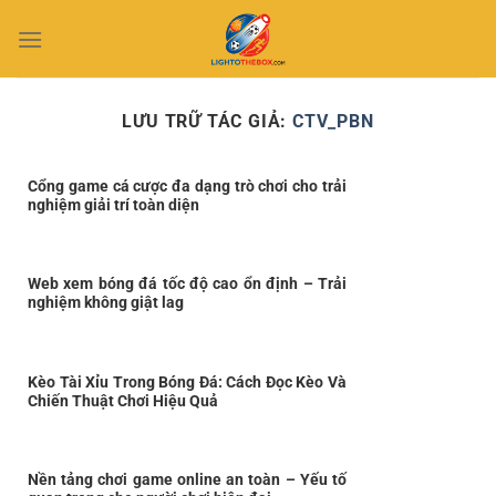
Bỏ
qua
nội
dung
LƯU TRỮ TÁC GIẢ:
CTV_PBN
Cổng game cá cược đa dạng trò chơi cho trải
nghiệm giải trí toàn diện
Web xem bóng đá tốc độ cao ổn định – Trải
nghiệm không giật lag
Kèo Tài Xỉu Trong Bóng Đá: Cách Đọc Kèo Và
Chiến Thuật Chơi Hiệu Quả
Nền tảng chơi game online an toàn – Yếu tố