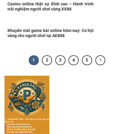
Casino online thật sự đỉnh cao – Hành trình
trải nghiệm người chơi cùng XX88
Khuyến mãi game bài online hôm nay: Cơ hội
vàng cho người chơi tại AE888
1
2
3
4
5