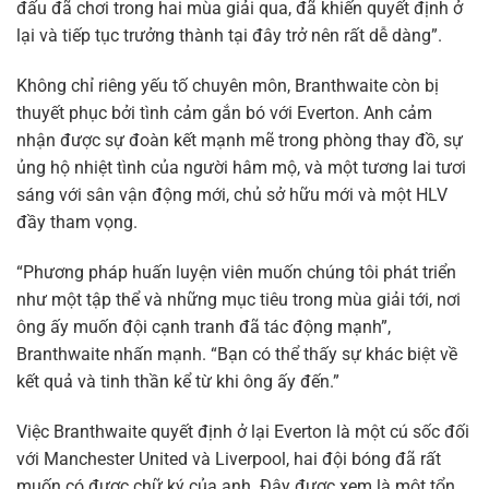
đấu đã chơi trong hai mùa giải qua, đã khiến quyết định ở
lại và tiếp tục trưởng thành tại đây trở nên rất dễ dàng”.
Không chỉ riêng yếu tố chuyên môn, Branthwaite còn bị
thuyết phục bởi tình cảm gắn bó với Everton. Anh cảm
nhận được sự đoàn kết mạnh mẽ trong phòng thay đồ, sự
ủng hộ nhiệt tình của người hâm mộ, và một tương lai tươi
sáng với sân vận động mới, chủ sở hữu mới và một HLV
đầy tham vọng.
“Phương pháp huấn luyện viên muốn chúng tôi phát triển
như một tập thể và những mục tiêu trong mùa giải tới, nơi
ông ấy muốn đội cạnh tranh đã tác động mạnh”,
Branthwaite nhấn mạnh. “Bạn có thể thấy sự khác biệt về
kết quả và tinh thần kể từ khi ông ấy đến.”
Việc Branthwaite quyết định ở lại Everton là một cú sốc đối
với Manchester United và Liverpool, hai đội bóng đã rất
muốn có được chữ ký của anh. Đây được xem là một tổn