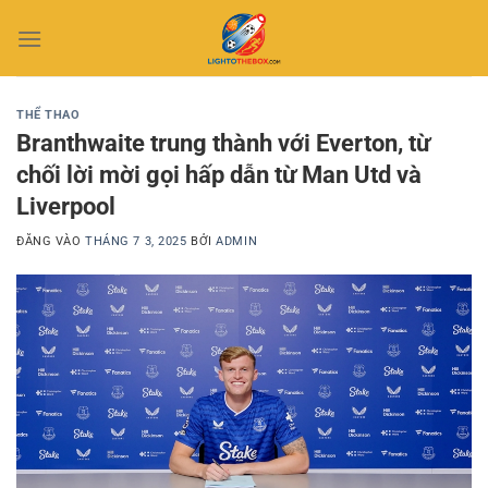
Bỏ
qua
nội
dung
THỂ THAO
Branthwaite trung thành với Everton, từ
chối lời mời gọi hấp dẫn từ Man Utd và
Liverpool
ĐĂNG VÀO
THÁNG 7 3, 2025
BỞI
ADMIN