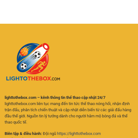
Liên
Nay
biệt
Minh
Jun88:
mỗi
Huyền
Phân
năm
Thoại
Tích
tại
–
Chuẩn,
C168tech
Trải
Cược
Nghiệm
Chuẩn,
eSports
Thắng
Đỉnh
Lớn
Cao
Cùng
Cùng
Chuyên
New88
Gia
lighttothebox.com – kênh thông tin thể thao cập nhật 24/7
lighttothebox.com liên tục mang đến tin tức thể thao nóng hổi, nhận định
trận đấu, phân tích chiến thuật và cập nhật diễn biến từ các giải đấu hàng
đầu thế giới. Nguồn tin lý tưởng dành cho người hâm mộ bóng đá và thể
thao quốc tế.
Biên tập & điều hành:
Đội ngũ
https://lighttothebox.com