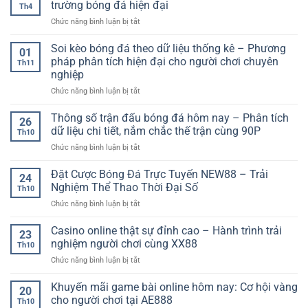
Đọc
trường bóng đá hiện đại
không
Th4
game
Kèo
giật
ở
Chức năng bình luận bị tắt
online
Và
lag
Tin
an
Chiến
chuyển
Soi kèo bóng đá theo dữ liệu thống kê – Phương
toàn
Thuật
01
nhượng
–
pháp phân tích hiện đại cho người chơi chuyên
Chơi
Th11
cầu
Yếu
Hiệu
nghiệp
thủ
tố
Quả
ở
Chức năng bình luận bị tắt
–
quan
Soi
Toàn
trọng
kèo
cảnh
Thông số trận đấu bóng đá hôm nay – Phân tích
cho
26
bóng
thị
người
dữ liệu chi tiết, nắm chắc thế trận cùng 90P
Th10
đá
trường
chơi
ở
Chức năng bình luận bị tắt
theo
bóng
hiện
Thông
dữ
đá
đại
số
Đặt Cược Bóng Đá Trực Tuyến NEW88 – Trải
liệu
hiện
24
trận
thống
đại
Nghiệm Thể Thao Thời Đại Số
Th10
đấu
kê
ở
Chức năng bình luận bị tắt
bóng
–
Đặt
đá
Phương
Cược
Casino online thật sự đỉnh cao – Hành trình trải
hôm
pháp
23
Bóng
nay
nghiệm người chơi cùng XX88
phân
Th10
Đá
–
tích
ở
Chức năng bình luận bị tắt
Trực
Phân
hiện
Casino
Tuyến
tích
đại
online
Khuyến mãi game bài online hôm nay: Cơ hội vàng
NEW88
dữ
20
cho
thật
–
cho người chơi tại AE888
liệu
người
Th10
sự