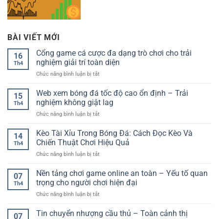
BÀI VIẾT MỚI
Cổng game cá cược đa dạng trò chơi cho trải
16
nghiệm giải trí toàn diện
Th4
ở
Chức năng bình luận bị tắt
Cổng
game
Web xem bóng đá tốc độ cao ổn định – Trải
15
cá
nghiệm không giật lag
Th4
cược
ở
Chức năng bình luận bị tắt
đa
Web
dạng
xem
Kèo Tài Xỉu Trong Bóng Đá: Cách Đọc Kèo Và
trò
14
bóng
chơi
Chiến Thuật Chơi Hiệu Quả
Th4
đá
cho
ở
Chức năng bình luận bị tắt
tốc
trải
Kèo
độ
nghiệm
Tài
Nền tảng chơi game online an toàn – Yếu tố quan
cao
giải
07
Xỉu
ổn
trọng cho người chơi hiện đại
trí
Th4
Trong
định
toàn
ở
Chức năng bình luận bị tắt
Bóng
–
diện
Nền
Đá:
Trải
tảng
Tin chuyển nhượng cầu thủ – Toàn cảnh thị
Cách
nghiệm
07
chơi