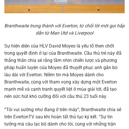
Branthwaite trung thành với Everton, từ chối lời mời gọi hấp
dẫn từ Man Utd và Liverpool
Sự hiện diện của HLV David Moyes là yếu tố then chốt
trong quyết định ở lại của Branthwaite. Cầu thủ trẻ này đã
thẳng thắn chia sẻ rằng tầm nhìn chiến lược và phương
pháp huấn luyện của Moyes đã thuyết phục anh gắn bó
lâu dài với Everton. Niềm tin mà Moyes dành cho
Branthwaite, cùng với tham vọng xây dựng một Everton
mạnh mẽ và cạnh tranh quyết liệt ở mùa giải tới, đã tạo
nên sức hút khó cưỡng đối với cầu thủ 23 tuổi này.
“Tôi vui sướng như đang ở trên mây”, Branthwaite chia sẻ
trên EvertonTV sau khi hoàn tất thủ tục ký kết. “Sự tin
tưởng mà câu lạc bộ dành cho tôi, cùng với những trận