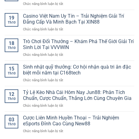
Trải
chi
chơi
ở
Chức năng bình luận bị tắt
đỉnh
Nghiệm
tiết,
chuyên
Khuyến
cao
Thể
nắm
nghiệp
mãi
Casino Việt Nam Uy Tín – Trải Nghiệm Giải Trí
–
Thao
19
chắc
game
Hành
Đẳng Cấp Và Minh Bạch Tại XIN88
Thời
thế
Th10
bài
trình
Đại
trận
ở
Chức năng bình luận bị tắt
online
trải
Số
cùng
Casino
hôm
nghiệm
90P
Việt
Trò Chơi Đổi Thưởng – Khám Phá Thế Giới Giải Trí
nay:
người
18
Nam
Cơ
Sinh Lời Tại VVVWIN
chơi
Th10
Uy
hội
cùng
ở
Chức năng bình luận bị tắt
Tín
vàng
XX88
Trò
–
cho
Chơi
Sinh nhật quỹ thưởng: Cơ hội nhận quà tri ân đặc
Trải
người
15
Đổi
Nghiệm
biệt mỗi năm tại C168tech
chơi
Th10
Thưởng
Giải
tại
ở
Chức năng bình luận bị tắt
–
Trí
AE888
Sinh
Khám
Đẳng
nhật
Tỷ Lệ Kèo Nhà Cái Hôm Nay Jun88: Phân Tích
Phá
Cấp
12
quỹ
Thế
Chuẩn, Cược Chuẩn, Thắng Lớn Cùng Chuyên Gia
Và
Th10
thưởng:
Giới
Minh
ở
Chức năng bình luận bị tắt
Cơ
Giải
Bạch
Tỷ
hội
Trí
Tại
Lệ
Cược Liên Minh Huyền Thoại – Trải Nghiệm
nhận
Sinh
03
XIN88
Kèo
quà
eSports Đỉnh Cao Cùng New88
Lời
Th10
Nhà
tri
Tại
ở
Chức năng bình luận bị tắt
Cái
ân
VVVWIN
Cược
Hôm
đặc