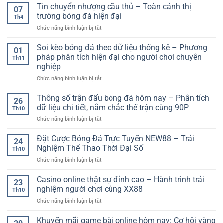
tảng
Tin chuyển nhượng cầu thủ – Toàn cảnh thị
Cách
nghiệm
07
chơi
Đọc
trường bóng đá hiện đại
không
Th4
game
Kèo
giật
ở
Chức năng bình luận bị tắt
online
Và
lag
Tin
an
Chiến
chuyển
Soi kèo bóng đá theo dữ liệu thống kê – Phương
toàn
Thuật
01
nhượng
–
pháp phân tích hiện đại cho người chơi chuyên
Chơi
Th11
cầu
Yếu
Hiệu
nghiệp
thủ
tố
Quả
ở
Chức năng bình luận bị tắt
–
quan
Soi
Toàn
trọng
kèo
cảnh
Thông số trận đấu bóng đá hôm nay – Phân tích
cho
26
bóng
thị
người
dữ liệu chi tiết, nắm chắc thế trận cùng 90P
Th10
đá
trường
chơi
ở
Chức năng bình luận bị tắt
theo
bóng
hiện
Thông
dữ
đá
đại
số
Đặt Cược Bóng Đá Trực Tuyến NEW88 – Trải
liệu
hiện
24
trận
thống
đại
Nghiệm Thể Thao Thời Đại Số
Th10
đấu
kê
ở
Chức năng bình luận bị tắt
bóng
–
Đặt
đá
Phương
Cược
Casino online thật sự đỉnh cao – Hành trình trải
hôm
pháp
23
Bóng
nay
nghiệm người chơi cùng XX88
phân
Th10
Đá
–
tích
ở
Chức năng bình luận bị tắt
Trực
Phân
hiện
Casino
Tuyến
tích
đại
online
Khuyến mãi game bài online hôm nay: Cơ hội vàng
NEW88
dữ
cho