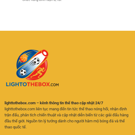
Cái
ân
VVVWIN
Cược
Hôm
đặc
Liên
Nay
biệt
Minh
Jun88:
mỗi
Huyền
Phân
năm
Thoại
Tích
tại
–
Chuẩn,
C168tech
Trải
Cược
Nghiệm
Chuẩn,
eSports
Thắng
Đỉnh
Lớn
Cao
Cùng
Cùng
Chuyên
New88
Gia
lighttothebox.com – kênh thông tin thể thao cập nhật 24/7
lighttothebox.com liên tục mang đến tin tức thể thao nóng hổi, nhận định
trận đấu, phân tích chiến thuật và cập nhật diễn biến từ các giải đấu hàng
đầu thế giới. Nguồn tin lý tưởng dành cho người hâm mộ bóng đá và thể
thao quốc tế.