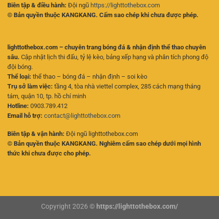
Biên tập & điều hành:
Đội ngũ
https://lighttothebox.com
© Bản quyền thuộc KANGKANG. Cấm sao chép khi chưa được phép.
lighttothebox.com – chuyên trang bóng đá & nhận định thể thao chuyên
sâu.
Cập nhật lịch thi đấu, tỷ lệ kèo, bảng xếp hạng và phân tích phong độ
đội bóng.
Thể loại:
thể thao – bóng đá – nhận định – soi kèo
Trụ sở làm việc:
tầng 4, tòa nhà viettel complex, 285 cách mạng tháng
tám, quận 10, tp. hồ chí minh
Hotline:
0903.789.412
Email hỗ trợ:
contact@lighttothebox.com
Biên tập & vận hành:
Đội ngũ lighttothebox.com
© Bản quyền thuộc KANGKANG. Nghiêm cấm sao chép dưới mọi hình
thức khi chưa được cho phép.
Copyright 2026 ©
https://lighttothebox.com/