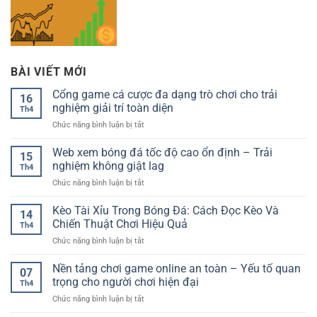
BÀI VIẾT MỚI
Cổng game cá cược đa dạng trò chơi cho trải
16
nghiệm giải trí toàn diện
Th4
ở
Chức năng bình luận bị tắt
Cổng
game
Web xem bóng đá tốc độ cao ổn định – Trải
15
cá
nghiệm không giật lag
Th4
cược
ở
Chức năng bình luận bị tắt
đa
Web
dạng
xem
Kèo Tài Xỉu Trong Bóng Đá: Cách Đọc Kèo Và
trò
14
bóng
chơi
Chiến Thuật Chơi Hiệu Quả
Th4
đá
cho
ở
Chức năng bình luận bị tắt
tốc
trải
Kèo
độ
nghiệm
Tài
Nền tảng chơi game online an toàn – Yếu tố quan
cao
giải
07
Xỉu
ổn
trọng cho người chơi hiện đại
trí
Th4
Trong
định
toàn
ở
Chức năng bình luận bị tắt
Bóng
–
diện
Nền
Đá:
Trải