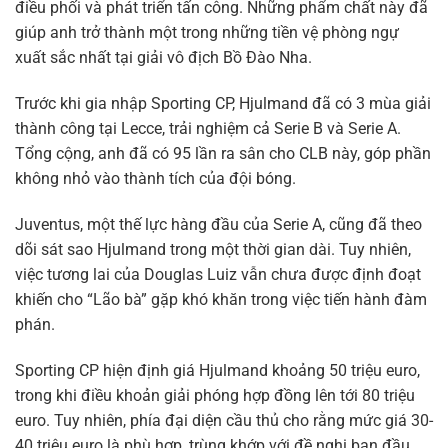
điều phối và phát triển tấn công. Những phẩm chất này đã
giúp anh trở thành một trong những tiền vệ phòng ngự
xuất sắc nhất tại giải vô địch Bồ Đào Nha.
Trước khi gia nhập Sporting CP, Hjulmand đã có 3 mùa giải
thành công tại Lecce, trải nghiệm cả Serie B và Serie A.
Tổng cộng, anh đã có 95 lần ra sân cho CLB này, góp phần
không nhỏ vào thành tích của đội bóng.
Juventus, một thế lực hàng đầu của Serie A, cũng đã theo
dõi sát sao Hjulmand trong một thời gian dài. Tuy nhiên,
việc tương lai của Douglas Luiz vẫn chưa được định đoạt
khiến cho “Lão bà” gặp khó khăn trong việc tiến hành đàm
phán.
Sporting CP hiện định giá Hjulmand khoảng 50 triệu euro,
trong khi điều khoản giải phóng hợp đồng lên tới 80 triệu
euro. Tuy nhiên, phía đại diện cầu thủ cho rằng mức giá 30-
40 triệu euro là phù hợp, trùng khớp với đề nghị ban đầu