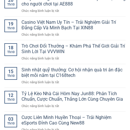
20
thật
–
cho người chơi tại AE888
liệu
người
Th10
sự
Trải
chi
chơi
ở
Chức năng bình luận bị tắt
đỉnh
Nghiệm
tiết,
chuyên
Khuyến
cao
Thể
nắm
nghiệp
mãi
Casino Việt Nam Uy Tín – Trải Nghiệm Giải Trí
–
Thao
19
chắc
game
Hành
Đẳng Cấp Và Minh Bạch Tại XIN88
Thời
thế
Th10
bài
trình
Đại
trận
ở
Chức năng bình luận bị tắt
online
trải
Số
cùng
Casino
hôm
nghiệm
90P
Việt
Trò Chơi Đổi Thưởng – Khám Phá Thế Giới Giải Trí
nay:
người
18
Nam
Cơ
Sinh Lời Tại VVVWIN
chơi
Th10
Uy
hội
cùng
ở
Chức năng bình luận bị tắt
Tín
vàng
XX88
Trò
–
cho
Chơi
Sinh nhật quỹ thưởng: Cơ hội nhận quà tri ân đặc
Trải
người
15
Đổi
Nghiệm
biệt mỗi năm tại C168tech
chơi
Th10
Thưởng
Giải
tại
ở
Chức năng bình luận bị tắt
–
Trí
AE888
Sinh
Khám
Đẳng
nhật
Tỷ Lệ Kèo Nhà Cái Hôm Nay Jun88: Phân Tích
Phá
Cấp
12
quỹ
Thế
Chuẩn, Cược Chuẩn, Thắng Lớn Cùng Chuyên Gia
Và
Th10
thưởng:
Giới
Minh
ở
Chức năng bình luận bị tắt
Cơ
Giải
Bạch
Tỷ
hội
Trí
Tại
Lệ
Cược Liên Minh Huyền Thoại – Trải Nghiệm
nhận
Sinh
03
XIN88
Kèo
quà
eSports Đỉnh Cao Cùng New88
Lời
Th10
Nhà
tri
Tại
ở
Chức năng bình luận bị tắt