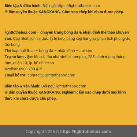
Biên tập & điều hành:
Đội ngũ
https://lighttothebox.com
© Bản quyền thuộc KANGKANG. Cấm sao chép khi chưa được phép.
lighttothebox.com – chuyên trang bóng đá & nhận định thể thao chuyên
sâu.
Cập nhật lịch thi đấu, tỷ lệ kèo, bảng xếp hạng và phân tích phong độ
đội bóng.
Thể loại:
thể thao – bóng đá – nhận định – soi kèo
Trụ sở làm việc:
tầng 4, tòa nhà viettel complex, 285 cách mạng tháng
tám, quận 10, tp. hồ chí minh
Hotline:
0903.789.412
Email hỗ trợ:
contact@lighttothebox.com
Biên tập & vận hành:
Đội ngũ lighttothebox.com
© Bản quyền thuộc KANGKANG. Nghiêm cấm sao chép dưới mọi hình
thức khi chưa được cho phép.
Copyright 2026 ©
https://lighttothebox.com/