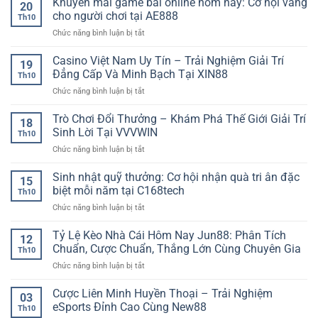
Khuyến mãi game bài online hôm nay: Cơ hội vàng
NEW88
dữ
20
cho
thật
–
cho người chơi tại AE888
liệu
người
Th10
sự
Trải
chi
chơi
ở
Chức năng bình luận bị tắt
đỉnh
Nghiệm
tiết,
chuyên
Khuyến
cao
Thể
nắm
nghiệp
mãi
Casino Việt Nam Uy Tín – Trải Nghiệm Giải Trí
–
Thao
19
chắc
game
Hành
Đẳng Cấp Và Minh Bạch Tại XIN88
Thời
thế
Th10
bài
trình
Đại
trận
ở
Chức năng bình luận bị tắt
online
trải
Số
cùng
Casino
hôm
nghiệm
90P
Việt
Trò Chơi Đổi Thưởng – Khám Phá Thế Giới Giải Trí
nay:
người
18
Nam
Cơ
Sinh Lời Tại VVVWIN
chơi
Th10
Uy
hội
cùng
ở
Chức năng bình luận bị tắt
Tín
vàng
XX88
Trò
–
cho
Chơi
Sinh nhật quỹ thưởng: Cơ hội nhận quà tri ân đặc
Trải
người
15
Đổi
Nghiệm
biệt mỗi năm tại C168tech
chơi
Th10
Thưởng
Giải
tại
ở
Chức năng bình luận bị tắt
–
Trí
AE888
Sinh
Khám
Đẳng
nhật
Tỷ Lệ Kèo Nhà Cái Hôm Nay Jun88: Phân Tích
Phá
Cấp
12
quỹ
Thế
Chuẩn, Cược Chuẩn, Thắng Lớn Cùng Chuyên Gia
Và
Th10
thưởng:
Giới
Minh
ở
Chức năng bình luận bị tắt
Cơ
Giải
Bạch
Tỷ
hội
Trí
Tại
Lệ
Cược Liên Minh Huyền Thoại – Trải Nghiệm
nhận
Sinh
03
XIN88
Kèo
quà
eSports Đỉnh Cao Cùng New88
Lời
Th10
Nhà
tri
Tại