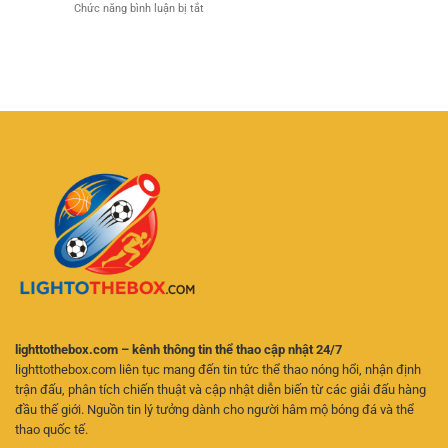
ở
Chức năng bình luận bị tắt
Cái
ân
VVVWIN
Cược
Hôm
đặc
Liên
Nay
biệt
Minh
Jun88:
mỗi
Huyền
Phân
năm
Thoại
Tích
tại
–
Chuẩn,
C168tech
Trải
Cược
Nghiệm
Chuẩn,
eSports
Thắng
Đỉnh
Lớn
Cao
Cùng
Cùng
Chuyên
New88
Gia
lighttothebox.com – kênh thông tin thể thao cập nhật 24/7
lighttothebox.com liên tục mang đến tin tức thể thao nóng hổi, nhận định
trận đấu, phân tích chiến thuật và cập nhật diễn biến từ các giải đấu hàng
đầu thế giới. Nguồn tin lý tưởng dành cho người hâm mộ bóng đá và thể
thao quốc tế.