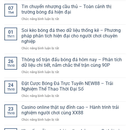
Đá:
Trải
tảng
Tin chuyển nhượng cầu thủ – Toàn cảnh thị
Cách
nghiệm
07
chơi
Đọc
trường bóng đá hiện đại
không
Th4
game
Kèo
giật
ở
Chức năng bình luận bị tắt
online
Và
lag
Tin
an
Chiến
chuyển
Soi kèo bóng đá theo dữ liệu thống kê – Phương
toàn
Thuật
01
nhượng
–
pháp phân tích hiện đại cho người chơi chuyên
Chơi
Th11
cầu
Yếu
Hiệu
nghiệp
thủ
tố
Quả
ở
Chức năng bình luận bị tắt
–
quan
Soi
Toàn
trọng
kèo
cảnh
Thông số trận đấu bóng đá hôm nay – Phân tích
cho
26
bóng
thị
người
dữ liệu chi tiết, nắm chắc thế trận cùng 90P
Th10
đá
trường
chơi
ở
Chức năng bình luận bị tắt
theo
bóng
hiện
Thông
dữ
đá
đại
số
Đặt Cược Bóng Đá Trực Tuyến NEW88 – Trải
liệu
hiện
24
trận
thống
đại
Nghiệm Thể Thao Thời Đại Số
Th10
đấu
kê
ở
Chức năng bình luận bị tắt
bóng
–
Đặt
đá
Phương
Cược
Casino online thật sự đỉnh cao – Hành trình trải
hôm
pháp
23
Bóng
nay
nghiệm người chơi cùng XX88
phân
Th10
Đá
–
tích
ở
Chức năng bình luận bị tắt
Trực
Phân
hiện
Casino
Tuyến
tích
đại
online