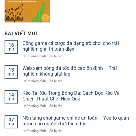
BÀI VIẾT MỚI
Cổng game cá cược đa dạng trò chơi cho trải
16
nghiệm giải trí toàn diện
Th4
ở
Chức năng bình luận bị tắt
Cổng
game
Web xem bóng đá tốc độ cao ổn định – Trải
15
cá
nghiệm không giật lag
Th4
cược
ở
Chức năng bình luận bị tắt
đa
Web
dạng
xem
Kèo Tài Xỉu Trong Bóng Đá: Cách Đọc Kèo Và
trò
14
bóng
chơi
Chiến Thuật Chơi Hiệu Quả
Th4
đá
cho
ở
Chức năng bình luận bị tắt
tốc
trải
Kèo
độ
nghiệm
Tài
Nền tảng chơi game online an toàn – Yếu tố quan
cao
giải
07
Xỉu
ổn
trọng cho người chơi hiện đại
trí
Th4
Trong
định
toàn
ở
Chức năng bình luận bị tắt
Bóng
–
diện
Nền