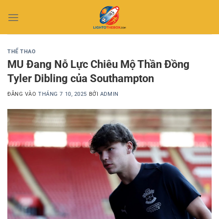
Bỏ
qua
nội
dung
THỂ THAO
MU Đang Nỗ Lực Chiêu Mộ Thần Đồng
Tyler Dibling của Southampton
ĐĂNG VÀO
THÁNG 7 10, 2025
BỞI
ADMIN