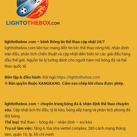
Chuyên
New88
Gia
lighttothebox.com – kênh thông tin thể thao cập nhật 24/7
lighttothebox.com liên tục mang đến tin tức thể thao nóng hổi, nhận định
trận đấu, phân tích chiến thuật và cập nhật diễn biến từ các giải đấu hàng
đầu thế giới. Nguồn tin lý tưởng dành cho người hâm mộ bóng đá và thể
thao quốc tế.
Biên tập & điều hành:
Đội ngũ
https://lighttothebox.com
© Bản quyền thuộc KANGKANG. Cấm sao chép khi chưa được phép.
lighttothebox.com – chuyên trang bóng đá & nhận định thể thao chuyên
sâu.
Cập nhật lịch thi đấu, tỷ lệ kèo, bảng xếp hạng và phân tích phong độ
đội bóng.
Thể loại:
thể thao – bóng đá – nhận định – soi kèo
Trụ sở làm việc:
tầng 4, tòa nhà viettel complex, 285 cách mạng tháng
tám, quận 10, tp. hồ chí minh