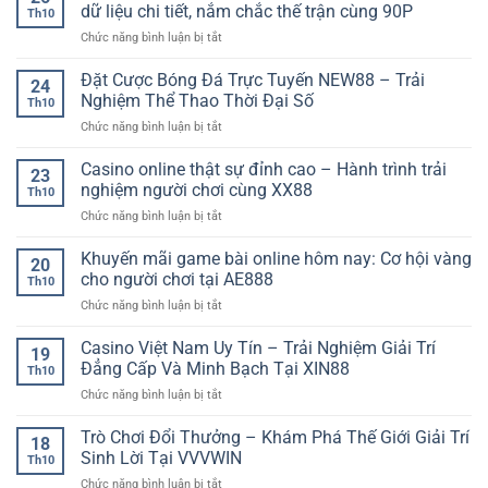
bóng
thị
người
dữ liệu chi tiết, nắm chắc thế trận cùng 90P
Th10
đá
trường
chơi
ở
Chức năng bình luận bị tắt
theo
bóng
hiện
Thông
dữ
đá
đại
số
Đặt Cược Bóng Đá Trực Tuyến NEW88 – Trải
liệu
hiện
24
trận
thống
đại
Nghiệm Thể Thao Thời Đại Số
Th10
đấu
kê
ở
Chức năng bình luận bị tắt
bóng
–
Đặt
đá
Phương
Cược
Casino online thật sự đỉnh cao – Hành trình trải
hôm
pháp
23
Bóng
nay
nghiệm người chơi cùng XX88
phân
Th10
Đá
–
tích
ở
Chức năng bình luận bị tắt
Trực
Phân
hiện
Casino
Tuyến
tích
đại
online
Khuyến mãi game bài online hôm nay: Cơ hội vàng
NEW88
dữ
20
cho
thật
–
cho người chơi tại AE888
liệu
người
Th10
sự
Trải
chi
chơi
ở
Chức năng bình luận bị tắt
đỉnh
Nghiệm
tiết,
chuyên
Khuyến
cao
Thể
nắm
nghiệp
mãi
Casino Việt Nam Uy Tín – Trải Nghiệm Giải Trí
–
Thao
19
chắc
game
Hành
Đẳng Cấp Và Minh Bạch Tại XIN88
Thời
thế
Th10
bài
trình
Đại
trận
ở
Chức năng bình luận bị tắt
online
trải
Số
cùng
Casino
hôm
nghiệm
90P
Việt
Trò Chơi Đổi Thưởng – Khám Phá Thế Giới Giải Trí
nay:
người
18
Nam
Cơ
Sinh Lời Tại VVVWIN
chơi
Th10
Uy
hội
cùng
ở
Chức năng bình luận bị tắt
Tín