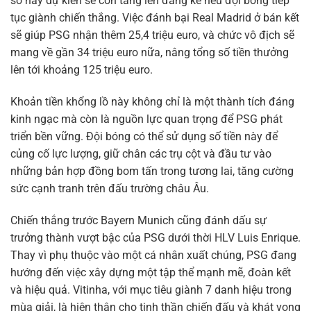
số này dự kiến sẽ còn tăng lên đáng kể nếu đội bóng tiếp
tục giành chiến thắng. Việc đánh bại Real Madrid ở bán kết
sẽ giúp PSG nhận thêm 25,4 triệu euro, và chức vô địch sẽ
mang về gần 34 triệu euro nữa, nâng tổng số tiền thưởng
lên tới khoảng 125 triệu euro.
Khoản tiền khổng lồ này không chỉ là một thành tích đáng
kinh ngạc mà còn là nguồn lực quan trọng để PSG phát
triển bền vững. Đội bóng có thể sử dụng số tiền này để
củng cố lực lượng, giữ chân các trụ cột và đầu tư vào
những bản hợp đồng bom tấn trong tương lai, tăng cường
sức cạnh tranh trên đấu trường châu Âu.
Chiến thắng trước Bayern Munich cũng đánh dấu sự
trưởng thành vượt bậc của PSG dưới thời HLV Luis Enrique.
Thay vì phụ thuộc vào một cá nhân xuất chúng, PSG đang
hướng đến việc xây dựng một tập thể mạnh mẽ, đoàn kết
và hiệu quả. Vitinha, với mục tiêu giành 7 danh hiệu trong
mùa giải, là hiện thân cho tinh thần chiến đấu và khát vọng