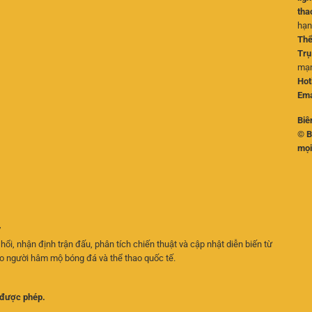
tha
hạn
Thể
Trụ
mạn
Hot
Ema
Biê
© B
mọi
7
hổi, nhận định trận đấu, phân tích chiến thuật và cập nhật diễn biến từ
cho người hâm mộ bóng đá và thể thao quốc tế.
được phép.