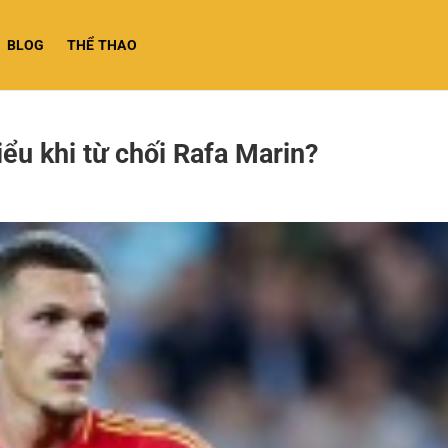
BLOG
THỂ THAO
iểu khi từ chối Rafa Marin?