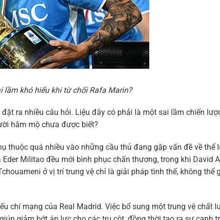
i lầm khó hiểu khi từ chối Rafa Marin?
 đặt ra nhiều câu hỏi. Liệu đây có phải là một sai lầm chiến lượ
ười hâm mộ chưa được biết?
hụ thuộc quá nhiều vào những cầu thủ đang gặp vấn đề về thể 
à Eder Militao đều mới bình phục chấn thương, trong khi David 
houameni ở vị trí trung vệ chỉ là giải pháp tình thế, không thể g
ếu chí mạng của Real Madrid. Việc bổ sung một trung vệ chất l
giúp giảm bớt áp lực cho các trụ cột, đồng thời tạo ra sự cạnh t