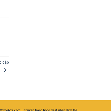
c cập
n
httothebox.com – chuyên trang bóng đá & nhận định thể