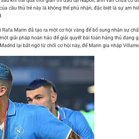
sau khi trải qua thời gian thi đấu tại Napoli, anh vẫn chưa có 
của cầu thủ trẻ này là không thể phủ nhận, đặc biệt là sự am hi
d.
i Rafa Marin đã tạo ra một cơ hội vàng để bổ sung nhân sự chấ
à một giải pháp hoàn hảo để giải quyết bài toán hàng thủ đang 
adrid lại bất ngờ từ chối cơ hội này, để Marin gia nhập Villarre