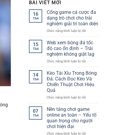
BÀI VIẾT MỚI
Cổng game cá cược đa
16
dạng trò chơi cho trải
Th4
nghiệm giải trí toàn diện
ở
Chức năng bình luận bị tắt
Cổng
game
Web xem bóng đá tốc
15
cá
độ cao ổn định – Trải
Th4
cược
nghiệm không giật lag
đa
ở
Chức năng bình luận bị tắt
dạng
Web
trò
xem
chơi
Kèo Tài Xỉu Trong Bóng
14
bóng
cho
Đá: Cách Đọc Kèo Và
Th4
đá
trải
Chiến Thuật Chơi Hiệu
tốc
nghiệm
Quả
độ
giải
cao
trí
ở
Chức năng bình luận bị tắt
ổn
toàn
Kèo
bóng
định
diện
Tài
Nền tảng chơi game
07
–
Xỉu
online an toàn – Yếu tố
Th4
Trải
Trong
quan trọng cho người
nghiệm
Bóng
chơi hiện đại
không
Đá:
giật
Cách
ở
Chức năng bình luận bị tắt