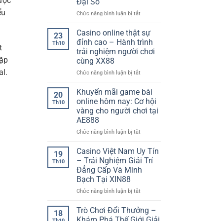
được
Đại Số
phân
đá
ểu
tích
hôm
ở
Chức năng bình luận bị tắt
hiện
nay
Đặt
đại
–
Cược
Casino online thật sự
23
cho
Phân
Bóng
đỉnh cao – Hành trình
Th10
người
t
tích
Đá
trải nghiệm người chơi
chơi
dữ
Trực
gặp
cùng XX88
chuyên
liệu
Tuyến
al.
nghiệp
chi
NEW88
ở
Chức năng bình luận bị tắt
tiết,
–
Casino
nắm
Trải
online
Khuyến mãi game bài
20
chắc
Nghiệm
thật
online hôm nay: Cơ hội
Th10
thế
Thể
sự
vàng cho người chơi tại
trận
Thao
đỉnh
AE888
cùng
Thời
cao
90P
Đại
–
ở
Chức năng bình luận bị tắt
Số
Hành
Khuyến
trình
mãi
Casino Việt Nam Uy Tín
19
trải
game
– Trải Nghiệm Giải Trí
Th10
nghiệm
bài
Đẳng Cấp Và Minh
người
online
Bạch Tại XIN88
chơi
hôm
cùng
nay:
ở
Chức năng bình luận bị tắt
XX88
Cơ
Casino
hội
Việt
Trò Chơi Đổi Thưởng –
18
vàng
Nam
Khám Phá Thế Giới Giải
Th10