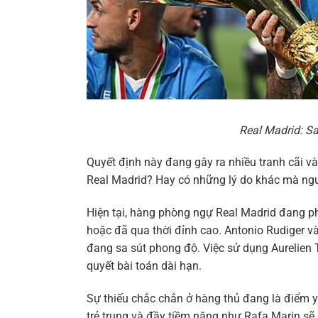
Real Madrid: Sa
Quyết định này đang gây ra nhiều tranh cãi và
Real Madrid? Hay có những lý do khác mà ng
Hiện tại, hàng phòng ngự Real Madrid đang p
hoặc đã qua thời đỉnh cao. Antonio Rudiger v
đang sa sút phong độ. Việc sử dụng Aurelien Tc
quyết bài toán dài hạn.
Sự thiếu chắc chắn ở hàng thủ đang là điểm y
trẻ trung và đầy tiềm năng như Rafa Marin sẽ 