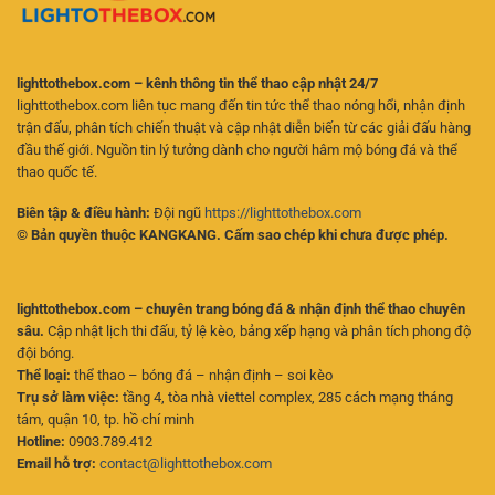
lighttothebox.com – kênh thông tin thể thao cập nhật 24/7
lighttothebox.com liên tục mang đến tin tức thể thao nóng hổi, nhận định
trận đấu, phân tích chiến thuật và cập nhật diễn biến từ các giải đấu hàng
đầu thế giới. Nguồn tin lý tưởng dành cho người hâm mộ bóng đá và thể
thao quốc tế.
Biên tập & điều hành:
Đội ngũ
https://lighttothebox.com
© Bản quyền thuộc KANGKANG. Cấm sao chép khi chưa được phép.
lighttothebox.com – chuyên trang bóng đá & nhận định thể thao chuyên
sâu.
Cập nhật lịch thi đấu, tỷ lệ kèo, bảng xếp hạng và phân tích phong độ
đội bóng.
Thể loại:
thể thao – bóng đá – nhận định – soi kèo
Trụ sở làm việc:
tầng 4, tòa nhà viettel complex, 285 cách mạng tháng
tám, quận 10, tp. hồ chí minh
Hotline:
0903.789.412
Email hỗ trợ:
contact@lighttothebox.com