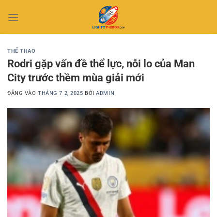
Bỏ
qua
nội
dung
THỂ THAO
Rodri gặp vấn đề thể lực, nỗi lo của Man
City trước thềm mùa giải mới
ĐĂNG VÀO
THÁNG 7 2, 2025
BỞI
ADMIN