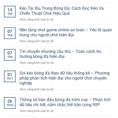
Web
dạng
xem
Kèo Tài Xỉu Trong Bóng Đá: Cách Đọc Kèo Và
trò
14
bóng
chơi
Chiến Thuật Chơi Hiệu Quả
Th4
đá
cho
ở
Chức năng bình luận bị tắt
tốc
trải
Kèo
độ
nghiệm
Tài
Nền tảng chơi game online an toàn – Yếu tố quan
cao
giải
07
Xỉu
ổn
trọng cho người chơi hiện đại
trí
Th4
Trong
định
toàn
ở
Chức năng bình luận bị tắt
Bóng
–
diện
Nền
Đá:
Trải
tảng
Tin chuyển nhượng cầu thủ – Toàn cảnh thị
Cách
nghiệm
07
chơi
Đọc
trường bóng đá hiện đại
không
Th4
game
Kèo
giật
ở
Chức năng bình luận bị tắt
online
Và
lag
Tin
an
Chiến
chuyển
Soi kèo bóng đá theo dữ liệu thống kê – Phương
toàn
Thuật
01
nhượng
–
pháp phân tích hiện đại cho người chơi chuyên
Chơi
Th11
cầu
Yếu
Hiệu
nghiệp
thủ
tố
Quả
ở
Chức năng bình luận bị tắt
–
quan
Soi
Toàn
trọng
kèo
cảnh
Thông số trận đấu bóng đá hôm nay – Phân tích
cho
26
bóng
thị
người
dữ liệu chi tiết, nắm chắc thế trận cùng 90P
Th10
đá
trường
chơi
ở
Chức năng bình luận bị tắt
theo
bóng
hiện
Thông
dữ
đá
đại