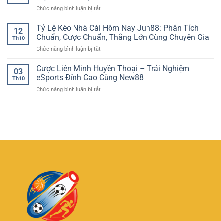
Thưởng
Giải
tại
ở
Chức năng bình luận bị tắt
–
Trí
AE888
Sinh
Khám
Đẳng
nhật
Tỷ Lệ Kèo Nhà Cái Hôm Nay Jun88: Phân Tích
Phá
Cấp
12
quỹ
Thế
Chuẩn, Cược Chuẩn, Thắng Lớn Cùng Chuyên Gia
Và
Th10
thưởng:
Giới
Minh
ở
Chức năng bình luận bị tắt
Cơ
Giải
Bạch
Tỷ
hội
Trí
Tại
Lệ
Cược Liên Minh Huyền Thoại – Trải Nghiệm
nhận
Sinh
03
XIN88
Kèo
quà
eSports Đỉnh Cao Cùng New88
Lời
Th10
Nhà
tri
Tại
ở
Chức năng bình luận bị tắt
Cái
ân
VVVWIN
Cược
Hôm
đặc
Liên
Nay
biệt
Minh
Jun88:
mỗi
Huyền
Phân
năm
Thoại
Tích
tại
–
Chuẩn,
C168tech
Trải
Cược
Nghiệm
Chuẩn,
eSports
Thắng
Đỉnh
Lớn
Cao
Cùng
Cùng
Chuyên
New88
Gia