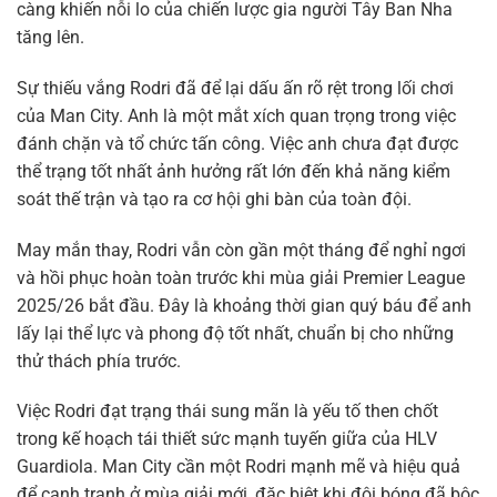
càng khiến nỗi lo của chiến lược gia người Tây Ban Nha
tăng lên.
Sự thiếu vắng Rodri đã để lại dấu ấn rõ rệt trong lối chơi
của Man City. Anh là một mắt xích quan trọng trong việc
đánh chặn và tổ chức tấn công. Việc anh chưa đạt được
thể trạng tốt nhất ảnh hưởng rất lớn đến khả năng kiểm
soát thế trận và tạo ra cơ hội ghi bàn của toàn đội.
May mắn thay, Rodri vẫn còn gần một tháng để nghỉ ngơi
và hồi phục hoàn toàn trước khi mùa giải Premier League
2025/26 bắt đầu. Đây là khoảng thời gian quý báu để anh
lấy lại thể lực và phong độ tốt nhất, chuẩn bị cho những
thử thách phía trước.
Việc Rodri đạt trạng thái sung mãn là yếu tố then chốt
trong kế hoạch tái thiết sức mạnh tuyến giữa của HLV
Guardiola. Man City cần một Rodri mạnh mẽ và hiệu quả
để cạnh tranh ở mùa giải mới, đặc biệt khi đội bóng đã bộc