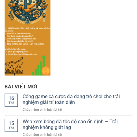
BÀI VIẾT MỚI
Cổng game cá cược đa dạng trò chơi cho trải
16
nghiệm giải trí toàn diện
Th4
ở
Chức năng bình luận bị tắt
Cổng
game
Web xem bóng đá tốc độ cao ổn định – Trải
15
cá
nghiệm không giật lag
Th4
cược
ở
Chức năng bình luận bị tắt
đa