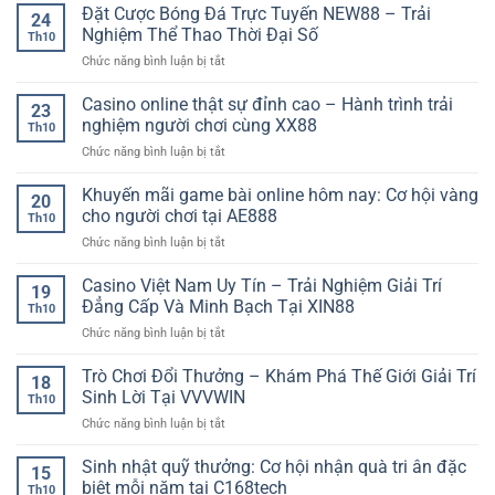
số
Đặt Cược Bóng Đá Trực Tuyến NEW88 – Trải
liệu
hiện
24
trận
thống
đại
Nghiệm Thể Thao Thời Đại Số
Th10
đấu
kê
ở
Chức năng bình luận bị tắt
bóng
–
Đặt
đá
Phương
Cược
Casino online thật sự đỉnh cao – Hành trình trải
hôm
pháp
23
Bóng
nay
nghiệm người chơi cùng XX88
phân
Th10
Đá
–
tích
ở
Chức năng bình luận bị tắt
Trực
Phân
hiện
Casino
Tuyến
tích
đại
online
Khuyến mãi game bài online hôm nay: Cơ hội vàng
NEW88
dữ
20
cho
thật
–
cho người chơi tại AE888
liệu
người
Th10
sự
Trải
chi
chơi
ở
Chức năng bình luận bị tắt
đỉnh
Nghiệm
tiết,
chuyên
Khuyến
cao
Thể
nắm
nghiệp
mãi
Casino Việt Nam Uy Tín – Trải Nghiệm Giải Trí
–
Thao
19
chắc
game
Hành
Đẳng Cấp Và Minh Bạch Tại XIN88
Thời
thế
Th10
bài
trình
Đại
trận
ở
Chức năng bình luận bị tắt
online
trải
Số
cùng
Casino
hôm
nghiệm
90P
Việt
Trò Chơi Đổi Thưởng – Khám Phá Thế Giới Giải Trí
nay:
người
18
Nam
Cơ
Sinh Lời Tại VVVWIN
chơi
Th10
Uy
hội
cùng
ở
Chức năng bình luận bị tắt
Tín
vàng
XX88
Trò
–
cho
Chơi
Sinh nhật quỹ thưởng: Cơ hội nhận quà tri ân đặc
Trải
người
15
Đổi
Nghiệm
biệt mỗi năm tại C168tech
chơi
Th10