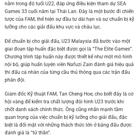
nằm trong độ tuổi U22, đáp ứng điều kiện tham dự SEA
Games 33 cuối năm tại Thái Lan. Đây là một bước đi chiến
lược của FAM, thể hiện sự đầu tư dài hạn và sự chuẩn bị kỹ
lưỡng cho các giải đấu khu vực và châu lục.
Để chuẩn bị cho giải đấu, U23 Malaysia đã bước vào một
giai đoạn tập huấn đặc biệt được gọi là “The Elite Games”.
Chương trình tập huấn này được thiết kế như một mô hình
nội bộ, giúp huấn luyện viên Nafuzi Zain đánh giá hiệu quả
thi đấu cá nhân của từng cầu thủ thông qua các trận đấu
phân đội.
Giám đốc Kỹ thuật FAM, Tan Cheng Hoe, cho biết đây là cơ
hội vàng để kiểm tra chất lượng đội hình U23 trước khi
chốt danh sách chính thức. Ông cũng nhấn mạnh tầm
quan trọng của việc chuẩn bị kỹ lưỡng cho giải đấu, đặc
biệt là đối mặt với những thách thức lớn ở bảng đấu được
đánh giá là “tử thần”.