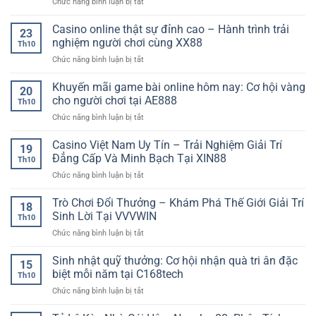
ở
Chức năng bình luận bị tắt
bóng
–
Đặt
đá
Phương
Cược
Casino online thật sự đỉnh cao – Hành trình trải
hôm
pháp
23
Bóng
nay
nghiệm người chơi cùng XX88
phân
Th10
Đá
–
tích
ở
Chức năng bình luận bị tắt
Trực
Phân
hiện
Casino
Tuyến
tích
đại
online
Khuyến mãi game bài online hôm nay: Cơ hội vàng
NEW88
dữ
20
cho
thật
–
cho người chơi tại AE888
liệu
người
Th10
sự
Trải
chi
chơi
ở
Chức năng bình luận bị tắt
đỉnh
Nghiệm
tiết,
chuyên
Khuyến
cao
Thể
nắm
nghiệp
mãi
Casino Việt Nam Uy Tín – Trải Nghiệm Giải Trí
–
Thao
19
chắc
game
Hành
Đẳng Cấp Và Minh Bạch Tại XIN88
Thời
thế
Th10
bài
trình
Đại
trận
ở
Chức năng bình luận bị tắt
online
trải
Số
cùng
Casino
hôm
nghiệm
90P
Việt
Trò Chơi Đổi Thưởng – Khám Phá Thế Giới Giải Trí
nay:
người
18
Nam
Cơ
Sinh Lời Tại VVVWIN
chơi
Th10
Uy
hội
cùng
ở
Chức năng bình luận bị tắt
Tín
vàng
XX88
Trò
–
cho
Chơi
Sinh nhật quỹ thưởng: Cơ hội nhận quà tri ân đặc
Trải
người
15
Đổi
Nghiệm
biệt mỗi năm tại C168tech
chơi
Th10
Thưởng
Giải
tại
ở
Chức năng bình luận bị tắt
–
Trí
AE888
Sinh
Khám
Đẳng
nhật