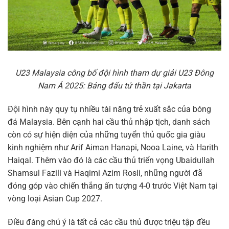
U23 Malaysia công bố đội hình tham dự giải U23 Đông
Nam Á 2025: Bảng đấu tử thần tại Jakarta
Đội hình này quy tụ nhiều tài năng trẻ xuất sắc của bóng
đá Malaysia. Bên cạnh hai cầu thủ nhập tịch, danh sách
còn có sự hiện diện của những tuyển thủ quốc gia giàu
kinh nghiệm như Arif Aiman Hanapi, Nooa Laine, và Harith
Haiqal. Thêm vào đó là các cầu thủ triển vọng Ubaidullah
Shamsul Fazili và Haqimi Azim Rosli, những người đã
đóng góp vào chiến thắng ấn tượng 4-0 trước Việt Nam tại
vòng loại Asian Cup 2027.
Điều đáng chú ý là tất cả các cầu thủ được triệu tập đều