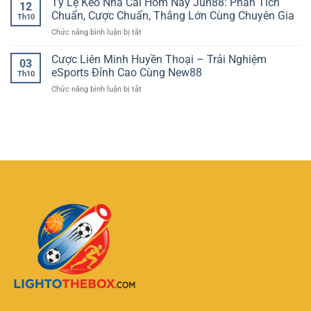
Tỷ Lệ Kèo Nhà Cái Hôm Nay Jun88: Phân Tích
Phá
Cấp
12
quỹ
Thế
Chuẩn, Cược Chuẩn, Thắng Lớn Cùng Chuyên Gia
Và
Th10
thưởng:
Giới
Minh
ở
Chức năng bình luận bị tắt
Cơ
Giải
Bạch
Tỷ
hội
Trí
Tại
Lệ
Cược Liên Minh Huyền Thoại – Trải Nghiệm
nhận
Sinh
03
XIN88
Kèo
quà
eSports Đỉnh Cao Cùng New88
Lời
Th10
Nhà
tri
Tại
ở
Chức năng bình luận bị tắt
Cái
ân
VVVWIN
Cược
Hôm
đặc
Liên
Nay
biệt
Minh
Jun88:
mỗi
Huyền
Phân
năm
Thoại
Tích
tại
–
Chuẩn,
C168tech
Trải
Cược
Nghiệm
Chuẩn,
eSports
Thắng
Đỉnh
Lớn
Cao
Cùng
Cùng
Chuyên
New88
Gia