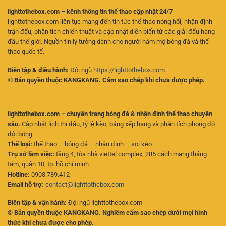
lighttothebox.com – kênh thông tin thể thao cập nhật 24/7
lighttothebox.com liên tục mang đến tin tức thể thao nóng hổi, nhận định
trận đấu, phân tích chiến thuật và cập nhật diễn biến từ các giải đấu hàng
đầu thế giới. Nguồn tin lý tưởng dành cho người hâm mộ bóng đá và thể
thao quốc tế.
Biên tập & điều hành:
Đội ngũ
https://lighttothebox.com
© Bản quyền thuộc KANGKANG. Cấm sao chép khi chưa được phép.
lighttothebox.com – chuyên trang bóng đá & nhận định thể thao chuyên
sâu.
Cập nhật lịch thi đấu, tỷ lệ kèo, bảng xếp hạng và phân tích phong độ
đội bóng.
Thể loại:
thể thao – bóng đá – nhận định – soi kèo
Trụ sở làm việc:
tầng 4, tòa nhà viettel complex, 285 cách mạng tháng
tám, quận 10, tp. hồ chí minh
Hotline:
0903.789.412
Email hỗ trợ:
contact@lighttothebox.com
Biên tập & vận hành:
Đội ngũ lighttothebox.com
© Bản quyền thuộc KANGKANG. Nghiêm cấm sao chép dưới mọi hình
thức khi chưa được cho phép.