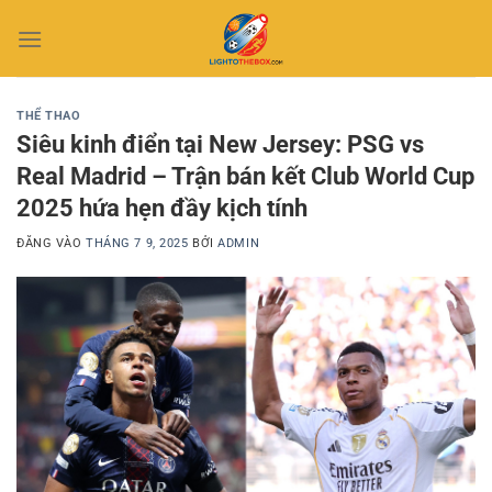
Bỏ
qua
nội
dung
THỂ THAO
Siêu kinh điển tại New Jersey: PSG vs
Real Madrid – Trận bán kết Club World Cup
2025 hứa hẹn đầy kịch tính
ĐĂNG VÀO
THÁNG 7 9, 2025
BỞI
ADMIN