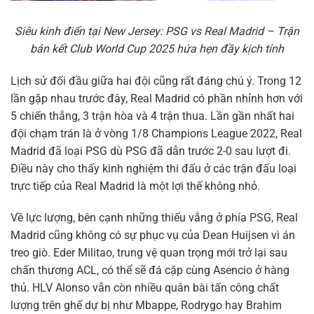
Siêu kinh điển tại New Jersey: PSG vs Real Madrid – Trận
bán kết Club World Cup 2025 hứa hẹn đầy kịch tính
Lịch sử đối đầu giữa hai đội cũng rất đáng chú ý. Trong 12
lần gặp nhau trước đây, Real Madrid có phần nhỉnh hơn với
5 chiến thắng, 3 trận hòa và 4 trận thua. Lần gần nhất hai
đội chạm trán là ở vòng 1/8 Champions League 2022, Real
Madrid đã loại PSG dù PSG đã dẫn trước 2-0 sau lượt đi.
Điều này cho thấy kinh nghiệm thi đấu ở các trận đấu loại
trực tiếp của Real Madrid là một lợi thế không nhỏ.
Về lực lượng, bên cạnh những thiếu vắng ở phía PSG, Real
Madrid cũng không có sự phục vụ của Dean Huijsen vì án
treo giò. Eder Militao, trung vệ quan trọng mới trở lại sau
chấn thương ACL, có thể sẽ đá cặp cùng Asencio ở hàng
thủ. HLV Alonso vẫn còn nhiều quân bài tấn công chất
lượng trên ghế dự bị như Mbappe, Rodrygo hay Brahim