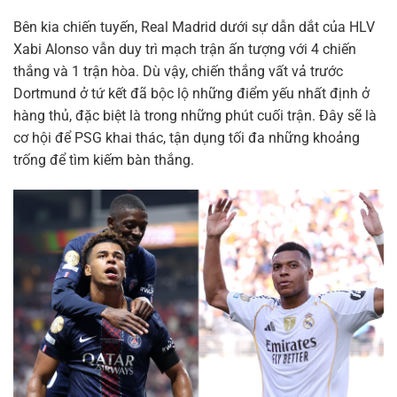
Bên kia chiến tuyến, Real Madrid dưới sự dẫn dắt của HLV
Xabi Alonso vẫn duy trì mạch trận ấn tượng với 4 chiến
thắng và 1 trận hòa. Dù vậy, chiến thắng vất vả trước
Dortmund ở tứ kết đã bộc lộ những điểm yếu nhất định ở
hàng thủ, đặc biệt là trong những phút cuối trận. Đây sẽ là
cơ hội để PSG khai thác, tận dụng tối đa những khoảng
trống để tìm kiếm bàn thắng.