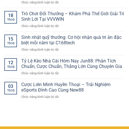
trận
ở
Chức năng bình luận bị tắt
online
trải
Số
cùng
Casino
hôm
nghiệm
90P
Việt
Trò Chơi Đổi Thưởng – Khám Phá Thế Giới Giải Trí
nay:
người
18
Nam
Cơ
Sinh Lời Tại VVVWIN
chơi
Th10
Uy
hội
cùng
ở
Chức năng bình luận bị tắt
Tín
vàng
XX88
Trò
–
cho
Chơi
Sinh nhật quỹ thưởng: Cơ hội nhận quà tri ân đặc
Trải
người
15
Đổi
Nghiệm
biệt mỗi năm tại C168tech
chơi
Th10
Thưởng
Giải
tại
ở
Chức năng bình luận bị tắt
–
Trí
AE888
Sinh
Khám
Đẳng
nhật
Tỷ Lệ Kèo Nhà Cái Hôm Nay Jun88: Phân Tích
Phá
Cấp
12
quỹ
Thế
Chuẩn, Cược Chuẩn, Thắng Lớn Cùng Chuyên Gia
Và
Th10
thưởng:
Giới
Minh
ở
Chức năng bình luận bị tắt
Cơ
Giải
Bạch
Tỷ
hội
Trí
Tại
Lệ
Cược Liên Minh Huyền Thoại – Trải Nghiệm
nhận
Sinh
03
XIN88
Kèo
quà
eSports Đỉnh Cao Cùng New88
Lời
Th10
Nhà
tri
Tại
ở
Chức năng bình luận bị tắt
Cái
ân
VVVWIN
Cược
Hôm
đặc
Liên
Nay
biệt
Minh
Jun88:
mỗi
Huyền
Phân
năm
Thoại
Tích
tại
–
Chuẩn,
C168tech