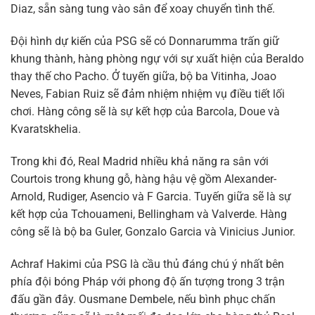
Diaz, sẵn sàng tung vào sân để xoay chuyển tình thế.
Đội hình dự kiến của PSG sẽ có Donnarumma trấn giữ
khung thành, hàng phòng ngự với sự xuất hiện của Beraldo
thay thế cho Pacho. Ở tuyến giữa, bộ ba Vitinha, Joao
Neves, Fabian Ruiz sẽ đảm nhiệm nhiệm vụ điều tiết lối
chơi. Hàng công sẽ là sự kết hợp của Barcola, Doue và
Kvaratskhelia.
Trong khi đó, Real Madrid nhiều khả năng ra sân với
Courtois trong khung gỗ, hàng hậu vệ gồm Alexander-
Arnold, Rudiger, Asencio và F Garcia. Tuyến giữa sẽ là sự
kết hợp của Tchouameni, Bellingham và Valverde. Hàng
công sẽ là bộ ba Guler, Gonzalo Garcia và Vinicius Junior.
Achraf Hakimi của PSG là cầu thủ đáng chú ý nhất bên
phía đội bóng Pháp với phong độ ấn tượng trong 3 trận
đấu gần đây. Ousmane Dembele, nếu bình phục chấn