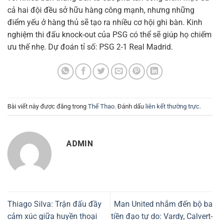
cả hai đội đều sở hữu hàng công mạnh, nhưng những
điểm yếu ở hàng thủ sẽ tạo ra nhiều cơ hội ghi bàn. Kinh
nghiệm thi đấu knock-out của PSG có thể sẽ giúp họ chiếm
ưu thế nhẹ. Dự đoán tỉ số: PSG 2-1 Real Madrid.
Bài viết này được đăng trong
Thể Thao
. Đánh dấu
liên kết thường trực
.
ADMIN
Thiago Silva: Trận đấu đầy
Man United nhắm đến bộ ba
cảm xúc giữa huyền thoại
tiền đạo tự do: Vardy, Calvert-