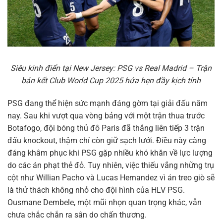
Siêu kinh điển tại New Jersey: PSG vs Real Madrid – Trận
bán kết Club World Cup 2025 hứa hẹn đầy kịch tính
PSG đang thể hiện sức mạnh đáng gờm tại giải đấu năm
nay. Sau khi vượt qua vòng bảng với một trận thua trước
Botafogo, đội bóng thủ đô Paris đã thắng liên tiếp 3 trận
đấu knockout, thậm chí còn giữ sạch lưới. Điều này càng
đáng khâm phục khi PSG gặp nhiều khó khăn về lực lượng
do các án phạt thẻ đỏ. Tuy nhiên, việc thiếu vắng những trụ
cột như Willian Pacho và Lucas Hernandez vì án treo giò sẽ
là thử thách không nhỏ cho đội hình của HLV PSG.
Ousmane Dembele, một mũi nhọn quan trọng khác, vẫn
chưa chắc chắn ra sân do chấn thương.