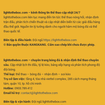
lighttothebox.com – kênh thông tin thể thao cập nhật 24/7
lighttothebox.com liên tục mang đến tin tức thể thao nóng hổi, nhận định
trận đấu, phân tích chiến thuật và cập nhật diễn biến từ các giải đấu hàng
đầu thế giới. Nguồn tin lý tưởng dành cho người hâm mộ bóng đá và thể
thao quốc tế.
Biên tập & điều hành:
Đội ngũ
https://lighttothebox.com
© Bản quyền thuộc KANGKANG. Cấm sao chép khi chưa được phép.
lighttothebox.com – chuyên trang bóng đá & nhận định thể thao chuyên
sâu.
Cập nhật lịch thi đấu, tỷ lệ kèo, bảng xếp hạng và phân tích phong độ
đội bóng.
Thể loại:
thể thao – bóng đá – nhận định – soi kèo
Trụ sở làm việc:
tầng 4, tòa nhà viettel complex, 285 cách mạng tháng
tám, quận 10, tp. hồ chí minh
Hotline:
0903.789.412
Email hỗ trợ:
contact@lighttothebox.com
Biên tập & vận hành:
Đội ngũ lighttothebox.com