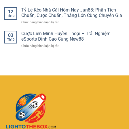
Trí
AE888
Sinh
Khám
Đẳng
nhật
Tỷ Lệ Kèo Nhà Cái Hôm Nay Jun88: Phân Tích
Phá
Cấp
12
quỹ
Thế
Chuẩn, Cược Chuẩn, Thắng Lớn Cùng Chuyên Gia
Và
Th10
thưởng:
Giới
Minh
ở
Chức năng bình luận bị tắt
Cơ
Giải
Bạch
Tỷ
hội
Trí
Tại
Lệ
Cược Liên Minh Huyền Thoại – Trải Nghiệm
nhận
Sinh
03
XIN88
Kèo
quà
eSports Đỉnh Cao Cùng New88
Lời
Th10
Nhà
tri
Tại
ở
Chức năng bình luận bị tắt
Cái
ân
VVVWIN
Cược
Hôm
đặc
Liên
Nay
biệt
Minh
Jun88:
mỗi
Huyền
Phân
năm
Thoại
Tích
tại
–
Chuẩn,
C168tech
Trải
Cược
Nghiệm
Chuẩn,
eSports
Thắng
Đỉnh
Lớn
Cao
Cùng
Cùng
Chuyên
New88
Gia