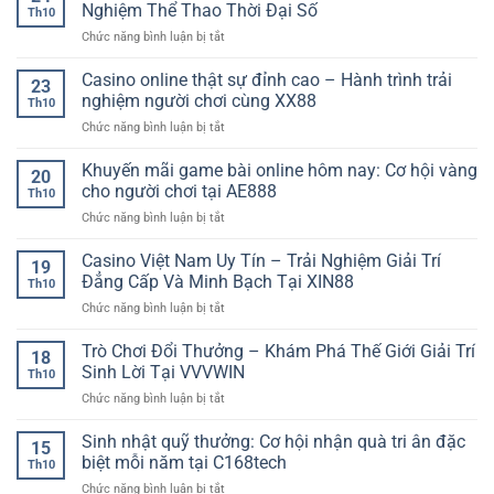
trận
thống
đại
Nghiệm Thể Thao Thời Đại Số
Th10
đấu
kê
ở
Chức năng bình luận bị tắt
bóng
–
Đặt
đá
Phương
Cược
Casino online thật sự đỉnh cao – Hành trình trải
hôm
pháp
23
Bóng
nay
nghiệm người chơi cùng XX88
phân
Th10
Đá
–
tích
ở
Chức năng bình luận bị tắt
Trực
Phân
hiện
Casino
Tuyến
tích
đại
online
Khuyến mãi game bài online hôm nay: Cơ hội vàng
NEW88
dữ
20
cho
thật
–
cho người chơi tại AE888
liệu
người
Th10
sự
Trải
chi
chơi
ở
Chức năng bình luận bị tắt
đỉnh
Nghiệm
tiết,
chuyên
Khuyến
cao
Thể
nắm
nghiệp
mãi
Casino Việt Nam Uy Tín – Trải Nghiệm Giải Trí
–
Thao
19
chắc
game
Hành
Đẳng Cấp Và Minh Bạch Tại XIN88
Thời
thế
Th10
bài
trình
Đại
trận
ở
Chức năng bình luận bị tắt
online
trải
Số
cùng
Casino
hôm
nghiệm
90P
Việt
Trò Chơi Đổi Thưởng – Khám Phá Thế Giới Giải Trí
nay:
người
18
Nam
Cơ
Sinh Lời Tại VVVWIN
chơi
Th10
Uy
hội
cùng
ở
Chức năng bình luận bị tắt
Tín
vàng
XX88
Trò
–
cho
Chơi
Sinh nhật quỹ thưởng: Cơ hội nhận quà tri ân đặc
Trải
người
15
Đổi
Nghiệm
biệt mỗi năm tại C168tech
chơi
Th10
Thưởng
Giải
tại
ở
Chức năng bình luận bị tắt
–