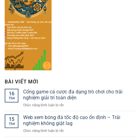
BÀI VIẾT MỚI
Cổng game cá cược đa dạng trò chơi cho trải
16
nghiệm giải trí toàn diện
Th4
ở
Chức năng bình luận bị tắt
Cổng
game
Web xem bóng đá tốc độ cao ổn định – Trải
15
cá
nghiệm không giật lag
Th4
cược
ở
Chức năng bình luận bị tắt
đa
Web
dạng