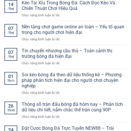
xem
Kèo Tài Xỉu Trong Bóng Đá: Cách Đọc Kèo Và
trò
14
bóng
chơi
Chiến Thuật Chơi Hiệu Quả
Th4
đá
cho
ở
Chức năng bình luận bị tắt
tốc
trải
Kèo
độ
nghiệm
Tài
Nền tảng chơi game online an toàn – Yếu tố quan
cao
giải
07
Xỉu
ổn
trọng cho người chơi hiện đại
trí
Th4
Trong
định
toàn
ở
Chức năng bình luận bị tắt
Bóng
–
diện
Nền
Đá:
Trải
tảng
Tin chuyển nhượng cầu thủ – Toàn cảnh thị
Cách
nghiệm
07
chơi
Đọc
trường bóng đá hiện đại
không
Th4
game
Kèo
giật
ở
Chức năng bình luận bị tắt
online
Và
lag
Tin
an
Chiến
chuyển
Soi kèo bóng đá theo dữ liệu thống kê – Phương
toàn
Thuật
01
nhượng
–
pháp phân tích hiện đại cho người chơi chuyên
Chơi
Th11
cầu
Yếu
Hiệu
nghiệp
thủ
tố
Quả
ở
Chức năng bình luận bị tắt
–
quan
Soi
Toàn
trọng
kèo
cảnh
Thông số trận đấu bóng đá hôm nay – Phân tích
cho
26
bóng
thị
người
dữ liệu chi tiết, nắm chắc thế trận cùng 90P
Th10
đá
trường
chơi
ở
Chức năng bình luận bị tắt
theo
bóng
hiện
Thông
dữ
đá
đại
số
Đặt Cược Bóng Đá Trực Tuyến NEW88 – Trải
liệu
hiện
24